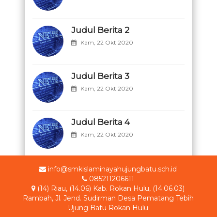
Judul Berita 2
Kam, 22 Okt 2020
Judul Berita 3
Kam, 22 Okt 2020
Judul Berita 4
Kam, 22 Okt 2020
info@smkislaminayahujungbatu.sch.id
085211206611
(14) Riau, (14.06) Kab. Rokan Hulu, (14.06.03)
Rambah, Jl. Jend. Sudirman Desa Pematang Tebih
Ujung Batu Rokan Hulu